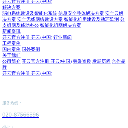
开云官方注册-开云(中国)
解决方案
弱电系统建设及智能化系统
信息安全整体解决方案
安全云解
决方案
安全无线网络建设方案
智能化机房建设及动环监测
分
支组网及移动办公
智能化组网解决方案
新闻资讯
开云官方注册-开云(中国)
行业新闻
工程案例
国内案例
国外案例
关于我们
公司简介
开云官方注册-开云(中国)
荣誉资质
发展历程
合作品
牌
开云官方注册-开云(中国)
开云官方注册-开云(中国)
服务热线：
020-87566596
地址：