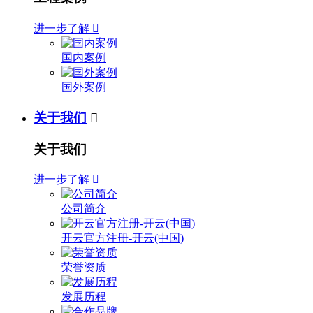
进一步了解

国内案例
国外案例
关于我们

关于我们
进一步了解

公司简介
开云官方注册-开云(中国)
荣誉资质
发展历程