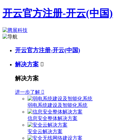
开云官方注册-开云(中国)
开云官方注册-开云(中国)
解决方案

解决方案
进一步了解

弱电系统建设及智能化系统
信息安全整体解决方案
安全云解决方案